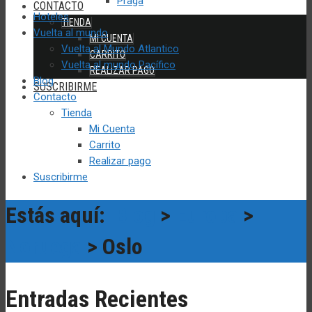
Praga
CONTACTO
Hoteles
TIENDA
Vuelta al mundo
MI CUENTA
Vuelta al Mundo Atlantico
CARRITO
Vuelta al mundo Pacífico
REALIZAR PAGO
Blog
SUSCRIBIRME
Contacto
Tienda
Mi Cuenta
Carrito
Realizar pago
Suscribirme
Estás aquí:
Blog
>
Europa
>
Noruega
> Oslo
Entradas Recientes