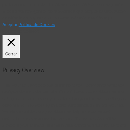
preferencias mediante el análisis de sus hábitos de navegación.
Si continua navegando, consideramos que acepta su uso. Puede
cambiar la configuración u obtener más información aquí:
Aceptar
Política de Cookies
Política de Cookies
Cerrar
Privacy Overview
This website uses cookies to improve your experience while you
navigate through the website. Out of these, the cookies that are
categorized as necessary are stored on your browser as they are
essential for the working of basic functionalities of the website.
We also use third-party cookies that help us analyze and
understand how you use this website. These cookies will be
stored in your browser only with your consent. You also have the