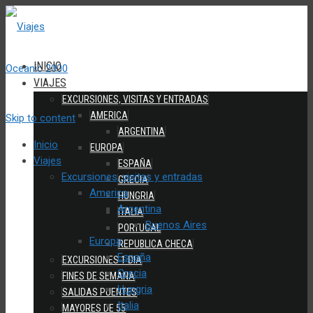
INICIO
VIAJES
EXCURSIONES, VISITAS Y ENTRADAS
AMERICA
Skip to content
ARGENTINA
Inicio
EUROPA
Viajes
ESPAÑA
Excursiones, visitas y entradas
GRECIA
America
HUNGRIA
Argentina
ITALIA
Buenos Aires
PORTUGAL
Europa
REPUBLICA CHECA
España
EXCURSIONES 1 DIA
Grecia
FINES DE SEMANA
Hungria
SALIDAS PUENTES
Italia
MAYORES DE 55