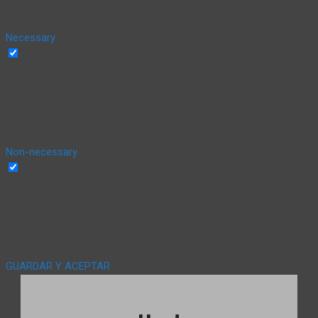
option to opt-out of these cookies. But opting out of some of
these cookies may affect your browsing experience.
Necessary
Necessary
Siempre activado
Necessary cookies are absolutely essential for the website to
function properly. This category only includes cookies that
ensures basic functionalities and security features of the
website. These cookies do not store any personal information.
Non-necessary
Non-necessary
Any cookies that may not be particularly necessary for the
website to function and is used specifically to collect user
personal data via analytics, ads, other embedded contents are
termed as non-necessary cookies. It is mandatory to procure
user consent prior to running these cookies on your website.
GUARDAR Y ACEPTAR