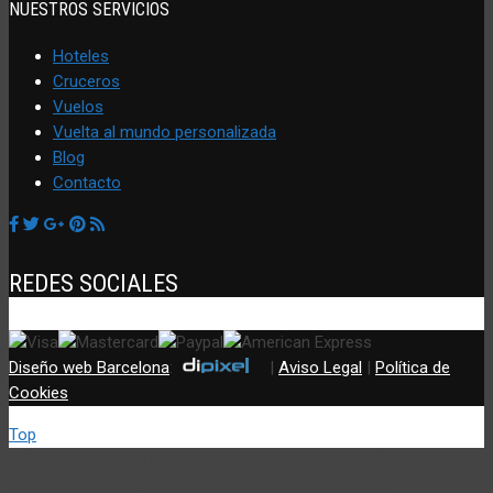
NUESTROS SERVICIOS
Hoteles
Cruceros
Vuelos
Vuelta al mundo personalizada
Blog
Contacto
REDES SOCIALES
Diseño web Barcelona
:
|
Aviso Legal
|
Política de
Cookies
Top
Utilizamos cookies propias y de terceros (incluir si fuese del
caso) para mejorar nuestros servicios y mostrar sus