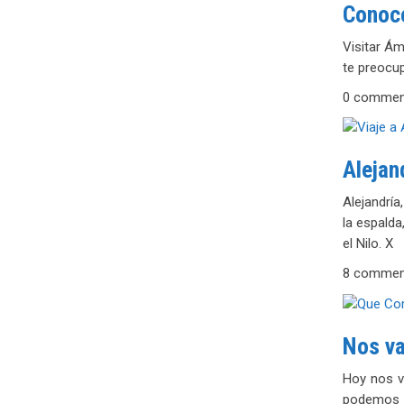
Conoce
Visitar Ám
te preocup
0 commen
Alejan
Alejandría
la espalda
el Nilo. X
8 commen
Nos va
Hoy nos v
podemos c