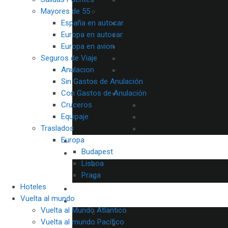
Mayores de 55
España en autocar
Europa en autocar
Europa en avion
Seguros de Viaje
Anulacion
Sin Gastos de Anulación
Con Gastos de Anulación
Cruceros
Equipaje
Traslados
Europa
Budapest
Lisboa
Praga
Hoteles
Vuelta al mundo
Vuelta al Mundo Atlantico
Vuelta al mundo Pacífico