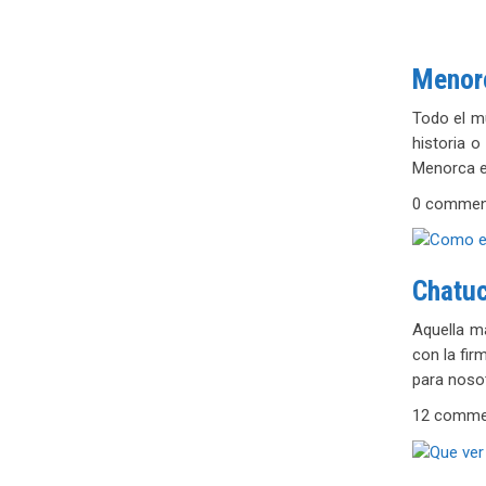
Menorc
Todo el m
historia 
Menorca e
0 commen
Chatuc
Aquella m
con la fir
para noso
12 comme