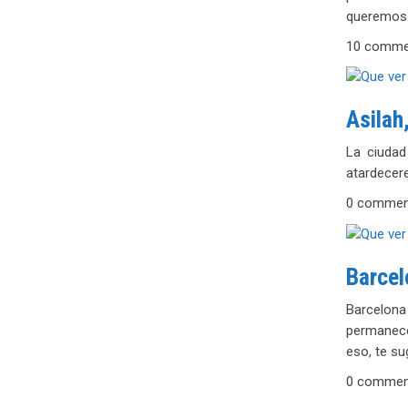
queremos 
10 comme
Asilah
La ciudad
atardecer
0 commen
Barcel
Barcelona
permanecen
eso, te su
0 commen