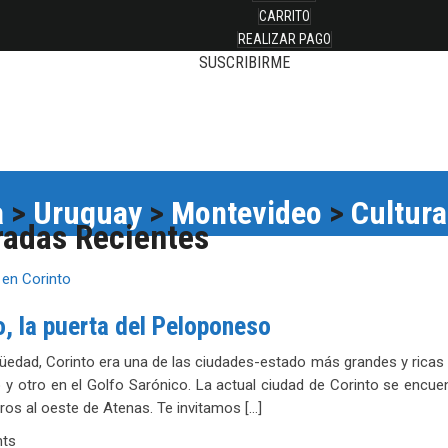
CARRITO
REALIZAR PAGO
SUSCRIBIRME
a
>
Uruguay
>
Montevideo
>
Cultura
radas Recientes
o, la puerta del Peloponeso
güedad, Corinto era una de las ciudades-estado más grandes y ricas 
 y otro en el Golfo Sarónico. La actual ciudad de Corinto se encuen
ros al oeste de Atenas. Te invitamos […]
ts