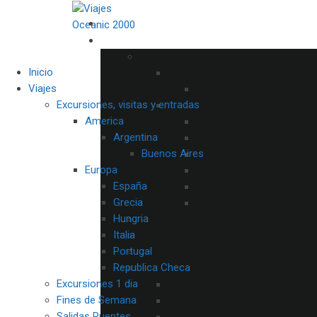
Inicio
Viajes
Excursiones, visitas y entradas
America
Argentina
Buenos Aires
Europa
España
Grecia
Hungria
Italia
Portugal
Republica Checa
Excursiones 1 dia
Fines de Semana
Salidas Puentes