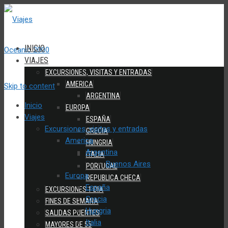
INICIO
VIAJES
EXCURSIONES, VISITAS Y ENTRADAS
AMERICA
Skip to content
ARGENTINA
Inicio
EUROPA
Viajes
ESPAÑA
Excursiones, visitas y entradas
GRECIA
America
HUNGRIA
Argentina
ITALIA
Buenos Aires
PORTUGAL
Europa
REPUBLICA CHECA
España
EXCURSIONES 1 DIA
Grecia
FINES DE SEMANA
Hungria
SALIDAS PUENTES
Italia
MAYORES DE 55