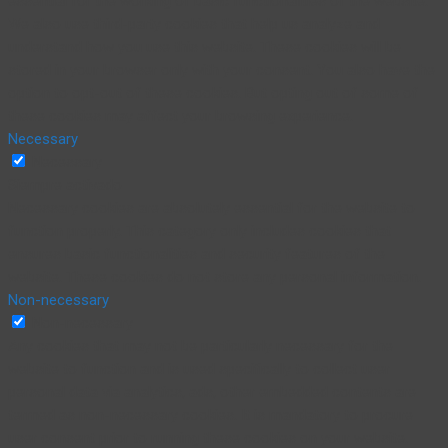
essential for the working of basic functionalities of the website.
We also use third-party cookies that help us analyze and
understand how you use this website. These cookies will be
stored in your browser only with your consent. You also have the
option to opt-out of these cookies. But opting out of some of
these cookies may affect your browsing experience.
Necessary
Necessary
Siempre activado
Necessary cookies are absolutely essential for the website to
function properly. This category only includes cookies that
ensures basic functionalities and security features of the
website. These cookies do not store any personal information.
Non-necessary
Non-necessary
Any cookies that may not be particularly necessary for the
website to function and is used specifically to collect user
personal data via analytics, ads, other embedded contents are
termed as non-necessary cookies. It is mandatory to procure
user consent prior to running these cookies on your website.