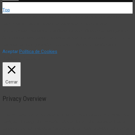
Top
Utilizamos cookies propias y de terceros (incluir si fuese del
caso) para mejorar nuestros servicios y mostrar sus
preferencias mediante el análisis de sus hábitos de navegación.
Si continua navegando, consideramos que acepta su uso. Puede
cambiar la configuración u obtener más información aquí:
Aceptar
Política de Cookies
Política de Cookies
Cerrar
Privacy Overview
This website uses cookies to improve your experience while you
navigate through the website. Out of these, the cookies that are
categorized as necessary are stored on your browser as they are