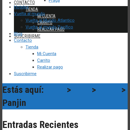
Praga
CONTACTO
Hoteles
TIENDA
Vuelta al mundo
MI CUENTA
Vuelta al Mundo Atlantico
CARRITO
Vuelta al mundo Pacífico
REALIZAR PAGO
Blog
SUSCRIBIRME
Contacto
Tienda
Mi Cuenta
Carrito
Realizar pago
Suscribirme
Estás aquí:
Blog
>
Asia
>
China
>
Panjin
Entradas Recientes