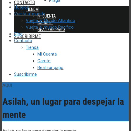
Praga
CONTACTO
Hoteles
TIENDA
Vuelta al mundo
MI CUENTA
Vuelta al Mundo Atlantico
CARRITO
Vuelta al mundo Pacífico
REALIZAR PAGO
Blog
SUSCRIBIRME
Contacto
Tienda
Mi Cuenta
Carrito
Realizar pago
Suscribirme
AQUI
Asilah, un lugar para despejar la
mente
Asilah, un lugar para despejar la mente