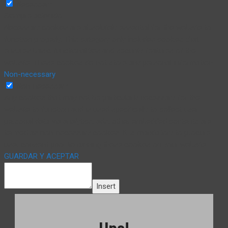
Necessary
Siempre activado
Necessary cookies are absolutely essential for the website to
function properly. This category only includes cookies that
ensures basic functionalities and security features of the
website. These cookies do not store any personal information.
Non-necessary
Non-necessary
Any cookies that may not be particularly necessary for the
website to function and is used specifically to collect user
personal data via analytics, ads, other embedded contents are
termed as non-necessary cookies. It is mandatory to procure
user consent prior to running these cookies on your website.
GUARDAR Y ACEPTAR
Insert