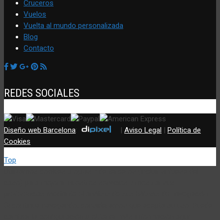
Cruceros
Vuelos
Vuelta al mundo personalizada
Blog
Contacto
REDES SOCIALES
Diseño web Barcelona
:
|
Aviso Legal
|
Política de
Cookies
Top
Utilizamos cookies propias y de terceros (incluir si fuese del
caso) para mejorar nuestros servicios y mostrar sus
preferencias mediante el análisis de sus hábitos de navegación.
Si continua navegando, consideramos que acepta su uso. Puede
cambiar la configuración u obtener más información aquí: