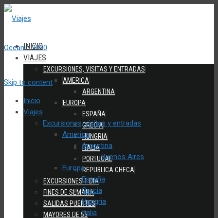
INICIO
VIAJES
EXCURSIONES, VISITAS Y ENTRADAS
AMERICA
Skip to content
ARGENTINA
Inicio
EUROPA
Viajes
ESPAÑA
Excursiones, visitas y entradas
GRECIA
America
HUNGRIA
Argentina
ITALIA
Buenos Aires
PORTUGAL
Europa
REPUBLICA CHECA
España
EXCURSIONES 1 DIA
Grecia
FINES DE SEMANA
Hungria
SALIDAS PUENTES
Italia
MAYORES DE 55