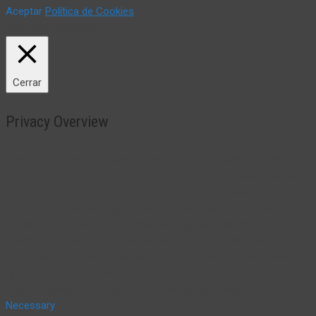
Aceptar
Política de Cookies
Política de Cookies
Cerrar
Privacy Overview
This website uses cookies to improve your experience while you
navigate through the website. Out of these, the cookies that are
categorized as necessary are stored on your browser as they are
essential for the working of basic functionalities of the website.
We also use third-party cookies that help us analyze and
understand how you use this website. These cookies will be
stored in your browser only with your consent. You also have the
option to opt-out of these cookies. But opting out of some of
these cookies may affect your browsing experience.
Necessary