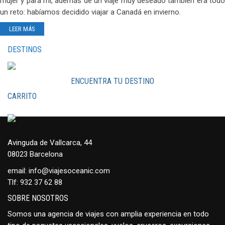
mujer y para mi, además de un viaje muy deseado también era todo
un reto: habíamos decidido viajar a Canadá en invierno.
LEER MÁS
DESTINOS
ENCUENTRA TU DESTINO
CARRITO
Avinguda de Vallcarca, 44
08023 Barcelona
email:
info@viajesoceanic.com
Tlf:
932 37 62 88
SOBRE NOSOTROS
Somos una agencia de viajes con amplia experiencia en todo