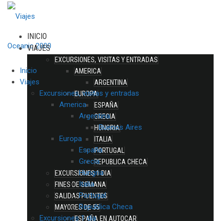
INICIO
VIAJES
EXCURSIONES, VISITAS Y ENTRADAS
Inicio
AMERICA
Viajes
ARGENTINA
Excursiones, visitas y entradas
EUROPA
America
ESPAÑA
Argentina
GRECIA
Buenos Aires
HUNGRIA
Europa
ITALIA
España
PORTUGAL
Grecia
REPUBLICA CHECA
Hungria
EXCURSIONES 1 DIA
Italia
FINES DE SEMANA
Portugal
SALIDAS PUENTES
Republica Checa
MAYORES DE 55
Excursiones 1 dia
ESPAÑA EN AUTOCAR