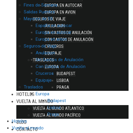
Fines de Semana
EUROPA EN AUTOCAR
Salidas Puentes
EUROPA EN AVION
Mayores de 55
SEGUROS DE VIAJE
España en autocar
ANULACION
Europa en autocar
SIN GASTOS DE ANULACIÓN
Europa en avion
CON GASTOS DE ANULACIÓN
Seguros de Viaje
CRUCEROS
Anulacion
EQUIPAJE
Sin Gastos de Anulación
TRASLADOS
Con Gastos de Anulación
EUROPA
Cruceros
BUDAPEST
Equipaje
LISBOA
Traslados
PRAGA
Europa
HOTELES
Budapest
VUELTA AL MUNDO
Lisboa
VUELTA AL MUNDO ATLANTICO
Praga
VUELTA AL MUNDO PACÍFICO
Hoteles
BLOG
Vuelta al mundo
CONTACTO