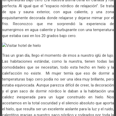
temperaturas bajo cero. Era nuestra última cena en Canadá y fue
perfecta. Al igual que el “espacio nórdico de relajación”. Se trata
de spa y sauna exterior, con agua caliente, y una zona
exquisitamente decorada donde relajarse y dejarse mimar por el
frio. Reconozco que me sorprendió la experiencia de
sumergirnos en agua caliente y burbujeante con una temperatura
que estaba casi en los 20 grados bajo cero.
Tras un gran día, llego el momento de irnos a nuestro iglú de lujo.
Las habitaciones estándar, como la nuestra, tienen todas las
comodidades que se necesitan, todo esta hecho en hielo y la
calefacción no existe. Mi mujer temía que eso de dormir a
temperaturas bajo cero podía no ser una idea muy brillante, pero
estaba equivocada. Aunque parezca difícil de creer, la decoración
y el gran saco de dormir nórdico le daban a la habitación una
calidez inesperada para un lugar construido en hielo. Nos
acostamos en la total oscuridad y el silencio absoluto que aporta
el hielo, que resulta ser un excelente aislante para la luz y el ruido,
calentitos gracias a nuestro saco nórdico y rodeados por toda la