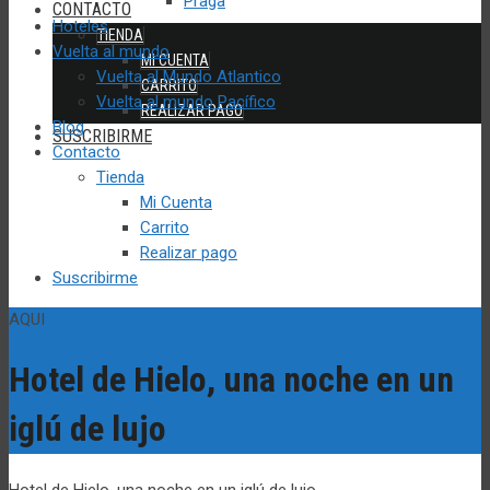
Praga
CONTACTO
Hoteles
TIENDA
Vuelta al mundo
MI CUENTA
Vuelta al Mundo Atlantico
CARRITO
Vuelta al mundo Pacífico
REALIZAR PAGO
Blog
SUSCRIBIRME
Contacto
Tienda
Mi Cuenta
Carrito
Realizar pago
Suscribirme
AQUI
Hotel de Hielo, una noche en un
iglú de lujo
Hotel de Hielo, una noche en un iglú de lujo