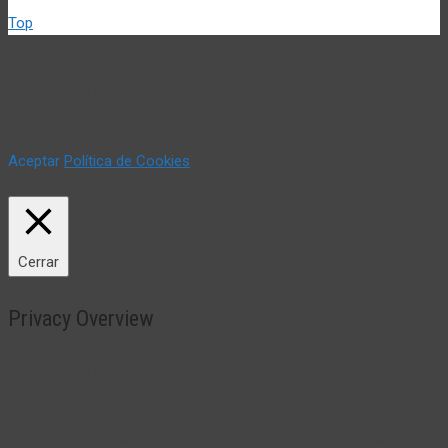
Top
Utilizamos cookies propias y de terceros (incluir si fuese del
caso) para mejorar nuestros servicios y mostrar sus
preferencias mediante el análisis de sus hábitos de navegación.
Si continua navegando, consideramos que acepta su uso. Puede
cambiar la configuración u obtener más información aquí:
Aceptar
Política de Cookies
Política de Cookies
Cerrar
Privacy Overview
This website uses cookies to improve your experience while you
navigate through the website. Out of these, the cookies that are
categorized as necessary are stored on your browser as they are
essential for the working of basic functionalities of the website.