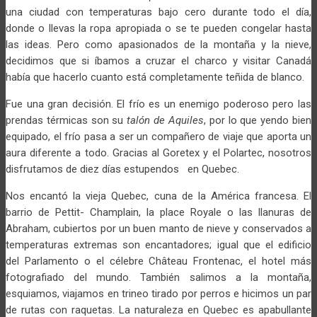
una ciudad con temperaturas bajo cero durante todo el día,
donde o llevas la ropa apropiada o se te pueden congelar hasta
las ideas. Pero como apasionados de la montaña y la nieve,
decidimos que si íbamos a cruzar el charco y visitar Canadá
había que hacerlo cuanto está completamente teñida de blanco.
Fue una gran decisión. El frío es un enemigo poderoso pero las
prendas térmicas son su
talón de Aquiles
, por lo que yendo bien
equipado, el frío pasa a ser un compañero de viaje que aporta un
aura diferente a todo. Gracias al Goretex y el Polartec, nosotros
disfrutamos de diez días estupendos en Quebec.
Nos encantó la vieja Quebec, cuna de la América francesa. El
barrio de Pettit- Champlain, la place Royale o las llanuras de
Abraham, cubiertos por un buen manto de nieve y conservados a
temperaturas extremas son encantadores; igual que el edificio
del Parlamento o el célebre Château Frontenac, el hotel más
fotografiado del mundo. También salimos a la montaña,
esquiamos, viajamos en trineo tirado por perros e hicimos un par
de rutas con raquetas. La naturaleza en Quebec es apabullante