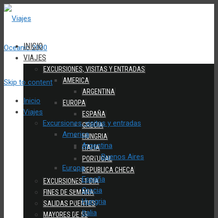
INICIO
VIAJES
EXCURSIONES, VISITAS Y ENTRADAS
AMERICA
Skip to content
ARGENTINA
Inicio
EUROPA
Viajes
ESPAÑA
Excursiones, visitas y entradas
GRECIA
America
HUNGRIA
Argentina
ITALIA
Buenos Aires
PORTUGAL
Europa
REPUBLICA CHECA
España
EXCURSIONES 1 DIA
Grecia
FINES DE SEMANA
Hungria
SALIDAS PUENTES
Italia
MAYORES DE 55