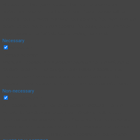
We also use third-party cookies that help us analyze and
understand how you use this website. These cookies will be
stored in your browser only with your consent. You also have the
option to opt-out of these cookies. But opting out of some of
these cookies may affect your browsing experience.
Necessary
Necessary
Siempre activado
Necessary cookies are absolutely essential for the website to
function properly. This category only includes cookies that
ensures basic functionalities and security features of the
website. These cookies do not store any personal information.
Non-necessary
Non-necessary
Any cookies that may not be particularly necessary for the
website to function and is used specifically to collect user
personal data via analytics, ads, other embedded contents are
termed as non-necessary cookies. It is mandatory to procure
user consent prior to running these cookies on your website.