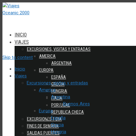
INICIO
VIAJES
EXCURSIONES, VISITAS Y ENTRADAS
AMERICA
Skip to content
ARGENTINA
Inicio
EUROPA
Viajes
ESPAÑA
Excursiones, visitas y entradas
GRECIA
America
HUNGRIA
Argentina
ITALIA
Buenos Aires
PORTUGAL
Europa
REPUBLICA CHECA
España
EXCURSIONES 1 DIA
Grecia
FINES DE SEMANA
Hungria
SALIDAS PUENTES