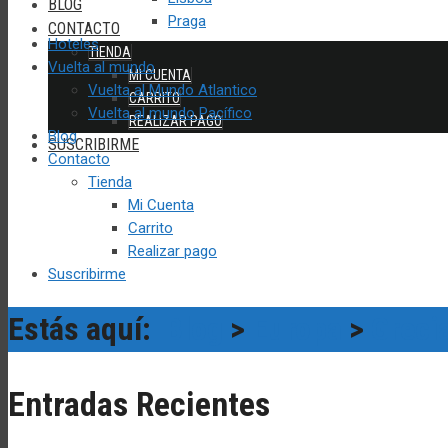
BLOG
Praga
CONTACTO
Hoteles
TIENDA
Vuelta al mundo
MI CUENTA
Vuelta al Mundo Atlantico
CARRITO
Vuelta al mundo Pacífico
REALIZAR PAGO
Blog
SUSCRIBIRME
Contacto
Tienda
Mi Cuenta
Carrito
Realizar pago
Suscribirme
Estás aquí:
Blog
>
Europa
>
Greci
Entradas Recientes