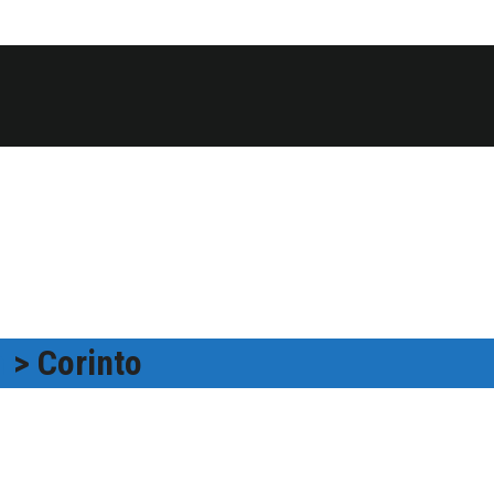
a
> Corinto