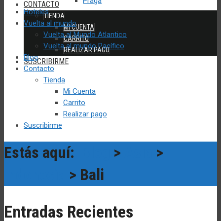
Praga
CONTACTO
Hoteles
TIENDA
Vuelta al mundo
MI CUENTA
Vuelta al Mundo Atlantico
CARRITO
Vuelta al mundo Pacífico
REALIZAR PAGO
Blog
SUSCRIBIRME
Contacto
Tienda
Mi Cuenta
Carrito
Realizar pago
Suscribirme
Estás aquí:
Blog
>
Asia
>
Indonesia
> Bali
Entradas Recientes