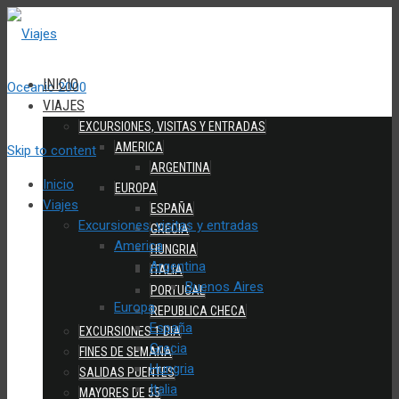
INICIO
VIAJES
EXCURSIONES, VISITAS Y ENTRADAS
AMERICA
Skip to content
ARGENTINA
Inicio
EUROPA
Viajes
ESPAÑA
Excursiones, visitas y entradas
GRECIA
America
HUNGRIA
Argentina
ITALIA
Buenos Aires
PORTUGAL
Europa
REPUBLICA CHECA
España
EXCURSIONES 1 DIA
Grecia
FINES DE SEMANA
Hungria
SALIDAS PUENTES
Italia
MAYORES DE 55