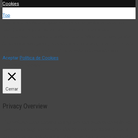
Cookies
Top
Utilizamos cookies propias y de terceros (incluir si fuese del
caso) para mejorar nuestros servicios y mostrar sus
preferencias mediante el análisis de sus hábitos de navegación.
Si continua navegando, consideramos que acepta su uso. Puede
cambiar la configuración u obtener más información aquí:
Aceptar
Política de Cookies
Política de Cookies
Cerrar
Privacy Overview
This website uses cookies to improve your experience while you
navigate through the website. Out of these, the cookies that are
categorized as necessary are stored on your browser as they are