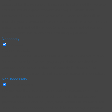
essential for the working of basic functionalities of the website.
We also use third-party cookies that help us analyze and
understand how you use this website. These cookies will be
stored in your browser only with your consent. You also have the
option to opt-out of these cookies. But opting out of some of
these cookies may affect your browsing experience.
Necessary
Necessary
Siempre activado
Necessary cookies are absolutely essential for the website to
function properly. This category only includes cookies that
ensures basic functionalities and security features of the
website. These cookies do not store any personal information.
Non-necessary
Non-necessary
Any cookies that may not be particularly necessary for the
website to function and is used specifically to collect user
personal data via analytics, ads, other embedded contents are
termed as non-necessary cookies. It is mandatory to procure