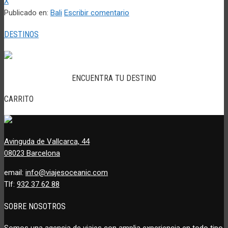
X
Publicado en:
Bali
Escribir comentario
DESTINOS
ENCUENTRA TU DESTINO
CARRITO
Avinguda de Vallcarca, 44
08023 Barcelona
email:
info@viajesoceanic.com
Tlf:
932 37 62 88
SOBRE NOSOTROS
Somos una agencia de viajes con amplia experiencia en todo tipo