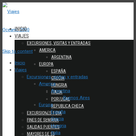
INICIO
VIAJES
EXCURSIONES, VISITAS Y ENTRADAS
AMERICA
Skip to content
ARGENTINA
Inicio
EUROPA
Viajes
ESPAÑA
Excursiones, visitas y entradas
GRECIA
America
HUNGRIA
Argentina
ITALIA
Buenos Aires
PORTUGAL
Europa
REPUBLICA CHECA
España
EXCURSIONES 1 DIA
Grecia
FINES DE SEMANA
Hungria
SALIDAS PUENTES
Italia
MAYORES DE 55