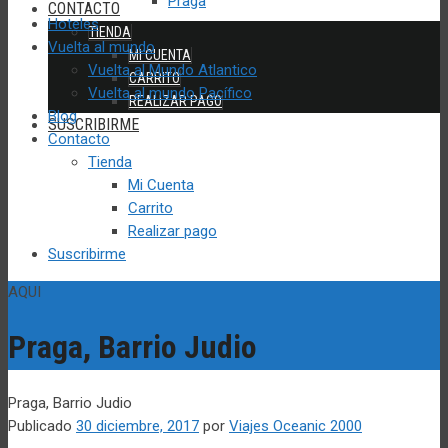
Praga
CONTACTO
Hoteles
TIENDA
Vuelta al mundo
MI CUENTA
Vuelta al Mundo Atlantico
CARRITO
Vuelta al mundo Pacífico
REALIZAR PAGO
Blog
SUSCRIBIRME
Contacto
Tienda
Mi Cuenta
Carrito
Realizar pago
Suscribirme
AQUI
Praga, Barrio Judio
Praga, Barrio Judio
Publicado
30 diciembre, 2017
por
Viajes Oceanic 2000