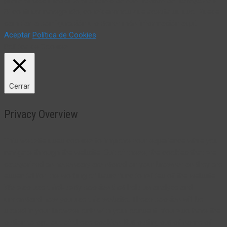
Si continua navegando, consideramos que acepta su uso. Puede
cambiar la configuración u obtener más información aquí:
Aceptar
Política de Cookies
Política de Cookies
Cerrar
Privacy Overview
This website uses cookies to improve your experience while you
navigate through the website. Out of these, the cookies that are
categorized as necessary are stored on your browser as they are
essential for the working of basic functionalities of the website.
We also use third-party cookies that help us analyze and
understand how you use this website. These cookies will be
stored in your browser only with your consent. You also have the
option to opt-out of these cookies. But opting out of some of