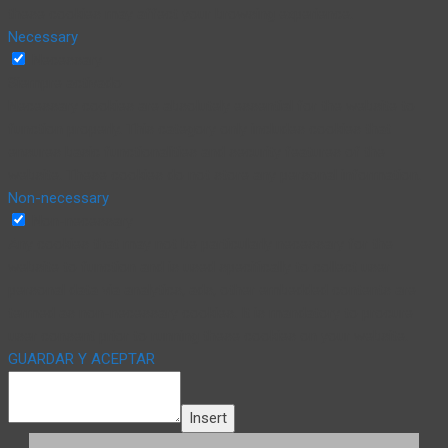
these cookies may affect your browsing experience.
Necessary
Necessary
Siempre activado
Necessary cookies are absolutely essential for the website to
function properly. This category only includes cookies that
ensures basic functionalities and security features of the
website. These cookies do not store any personal information.
Non-necessary
Non-necessary
Any cookies that may not be particularly necessary for the
website to function and is used specifically to collect user
personal data via analytics, ads, other embedded contents are
termed as non-necessary cookies. It is mandatory to procure
user consent prior to running these cookies on your website.
GUARDAR Y ACEPTAR
Insert