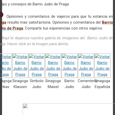
Opiniones y comentarios de viajeros para que tu estancia en
aga
resulte mas satisfactoria. Opiniones y comentarios del
Barrio
dio de Praga
. Comparte tus experiencias con otros viajeros.
Aquí te dejamos nuestra galería de
imágenes del Barrio Judio de
aga.
Hacer click en la imagen para abrirla.
nagoga
Sinagoga
Simbolo
Sinagoga
Barrio
Cementerio
Sinagoga
Pinkas
Klausen
Judio
Maisel
Judio
Judio
Española