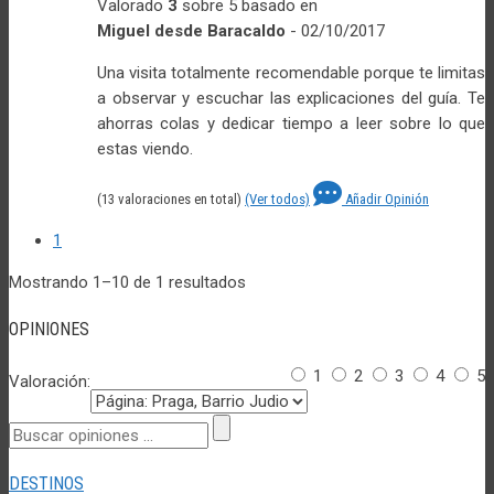
Valorado
3
sobre 5 basado en
Miguel desde Baracaldo
-
02/10/2017
Una visita totalmente recomendable porque te limitas
a observar y escuchar las explicaciones del guía. Te
ahorras colas y dedicar tiempo a leer sobre lo que
estas viendo.
(13
valoraciones en total)
(Ver todos)
Añadir Opinión
1
Mostrando 1–10 de 1 resultados
OPINIONES
1
2
3
4
5
Valoración:
DESTINOS