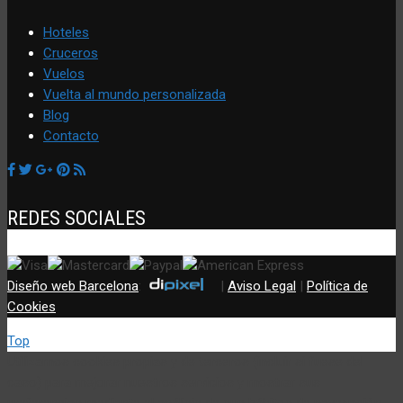
Hoteles
Cruceros
Vuelos
Vuelta al mundo personalizada
Blog
Contacto
REDES SOCIALES
Diseño web Barcelona
:
|
Aviso Legal
|
Política de
Cookies
Top
Utilizamos cookies propias y de terceros (incluir si fuese del
caso) para mejorar nuestros servicios y mostrar sus
preferencias mediante el análisis de sus hábitos de navegación.