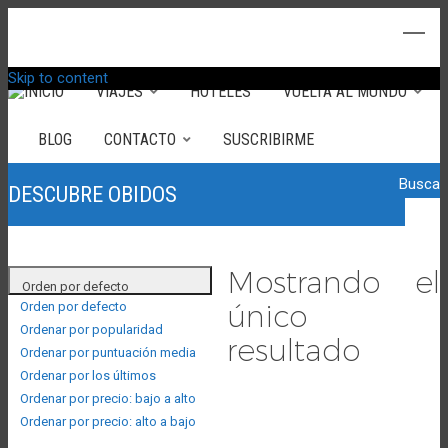
Skip to content
INICIO
VIAJES
HOTELES
VUELTA AL MUNDO
BLOG
CONTACTO
SUSCRIBIRME
Buscar
DESCUBRE OBIDOS
Mostrando el
Orden por defecto
único
Orden por defecto
Ordenar por popularidad
resultado
Ordenar por puntuación media
Ordenar por los últimos
Ordenar por precio: bajo a alto
Ordenar por precio: alto a bajo