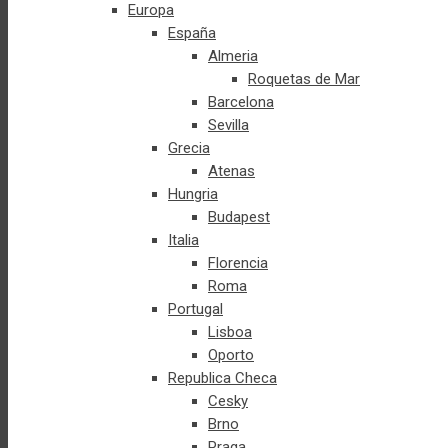
Europa
España
Almeria
Roquetas de Mar
Barcelona
Sevilla
Grecia
Atenas
Hungria
Budapest
Italia
Florencia
Roma
Portugal
Lisboa
Oporto
Republica Checa
Cesky
Brno
Praga