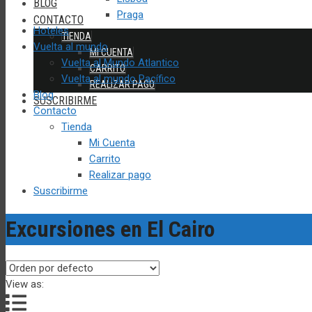
BLOG
Praga
CONTACTO
Hoteles
TIENDA
Vuelta al mundo
MI CUENTA
Vuelta al Mundo Atlantico
CARRITO
Vuelta al mundo Pacífico
REALIZAR PAGO
Blog
SUSCRIBIRME
Contacto
Tienda
Mi Cuenta
Carrito
Realizar pago
Suscribirme
Excursiones en El Cairo
View as: