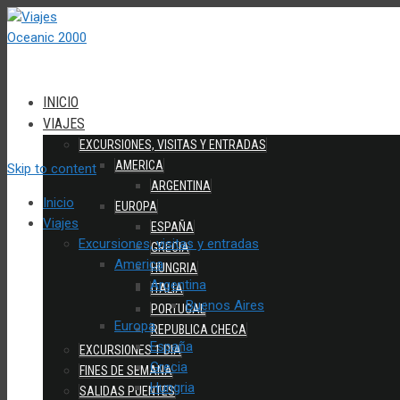
INICIO
VIAJES
EXCURSIONES, VISITAS Y ENTRADAS
AMERICA
Skip to content
ARGENTINA
Inicio
EUROPA
Viajes
ESPAÑA
Excursiones, visitas y entradas
GRECIA
America
HUNGRIA
Argentina
ITALIA
Buenos Aires
PORTUGAL
Europa
REPUBLICA CHECA
España
EXCURSIONES 1 DIA
Grecia
FINES DE SEMANA
Hungria
SALIDAS PUENTES