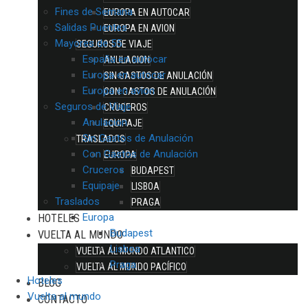
Fines de Semana
EUROPA EN AUTOCAR
Salidas Puentes
EUROPA EN AVION
Mayores de 55
SEGUROS DE VIAJE
España en autocar
ANULACION
Europa en autocar
SIN GASTOS DE ANULACIÓN
Europa en avion
CON GASTOS DE ANULACIÓN
Seguros de Viaje
CRUCEROS
Anulacion
EQUIPAJE
Sin Gastos de Anulación
TRASLADOS
Con Gastos de Anulación
EUROPA
Cruceros
BUDAPEST
Equipaje
LISBOA
Traslados
PRAGA
Europa
HOTELES
Budapest
VUELTA AL MUNDO
Lisboa
VUELTA AL MUNDO ATLANTICO
Praga
VUELTA AL MUNDO PACÍFICO
Hoteles
BLOG
Vuelta al mundo
CONTACTO