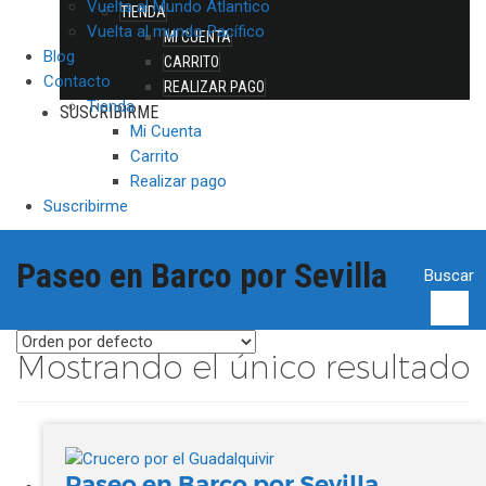
Vuelta al Mundo Atlantico
TIENDA
Vuelta al mundo Pacífico
MI CUENTA
Blog
CARRITO
Contacto
REALIZAR PAGO
Tienda
SUSCRIBIRME
Mi Cuenta
Carrito
Realizar pago
Suscribirme
Paseo en Barco por Sevilla
Buscar
Mostrando el único resultado
Paseo en Barco por Sevilla