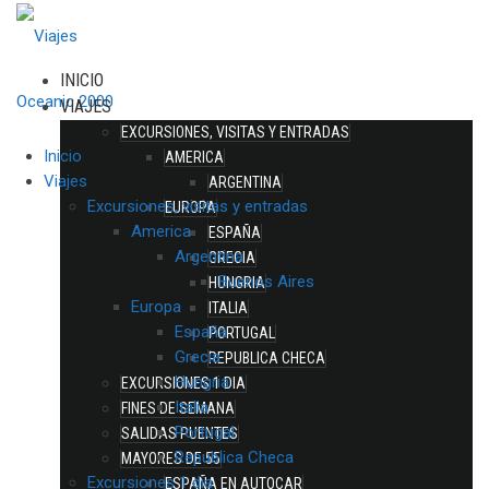
INICIO
VIAJES
EXCURSIONES, VISITAS Y ENTRADAS
Inicio
AMERICA
Viajes
ARGENTINA
Excursiones, visitas y entradas
EUROPA
America
ESPAÑA
Argentina
GRECIA
Buenos Aires
HUNGRIA
Europa
ITALIA
España
PORTUGAL
Grecia
REPUBLICA CHECA
Hungria
EXCURSIONES 1 DIA
Italia
FINES DE SEMANA
Portugal
SALIDAS PUENTES
Republica Checa
MAYORES DE 55
Excursiones 1 dia
ESPAÑA EN AUTOCAR