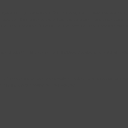
vigate through the website. Out of these, the cookies that are cate
We also use third-party cookies that help us analyze and understand 
ut of these cookies. But opting out of some of these cookies may a
ion properly. This category only includes cookies that ensures basic
 to function and is used specifically to collect user personal data v
to running these cookies on your website.