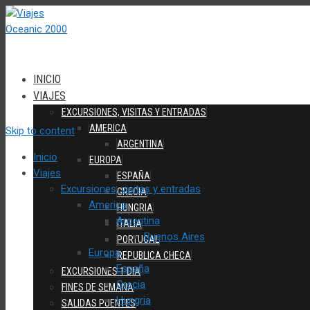
INICIO
VIAJES
EXCURSIONES, VISITAS Y ENTRADAS
AMERICA
Skip to content
ARGENTINA
Inicio
EUROPA
Viajes
ESPAÑA
Excursiones, visitas y entradas
GRECIA
America
HUNGRIA
Argentina
ITALIA
Buenos Aires
PORTUGAL
Europa
REPUBLICA CHECA
España
EXCURSIONES 1 DIA
Grecia
FINES DE SEMANA
Hungria
SALIDAS PUENTES