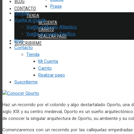
BLOG
Praga
CONTACTO
Hoteles
TIENDA
Vuelta al mundo
MI CUENTA
Vuelta al Mundo Atlantico
CARRITO
Vuelta al mundo Pacífico
REALIZAR PAGO
Blog
SUSCRIBIRME
Contacto
Tienda
Mi Cuenta
Carrito
Realizar pago
Suscribirme
Haz un recorrido por el colorido y algo destartalado Oporto, una 
siglo XIX y su centro medieval, Oporto es un sueño arquitectónico
de conocer la singular arquitectura de Oporto, su ambiente y su col
Comenzaremos con un recorrido por las callejuelas empedradas d