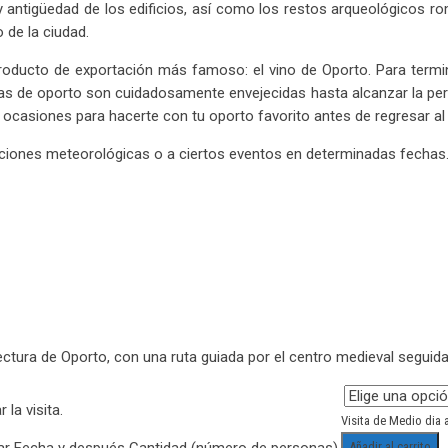
y antigüedad de los edificios, así como los restos arqueológicos ro
 de la ciudad.
roducto de exportación más famoso: el vino de Oporto. Para termina
as de oporto son cuidadosamente envejecidas hasta alcanzar la perf
ocasiones para hacerte con tu oporto favorito antes de regresar al 
diciones meteorológicas o a ciertos eventos en determinadas fechas
ectura de Oporto, con una ruta guiada por el centro medieval seguida
la visita.
Visita de Medio dia 
nar Fecha y después Cantidad (número de personas).
Añadir al carrito