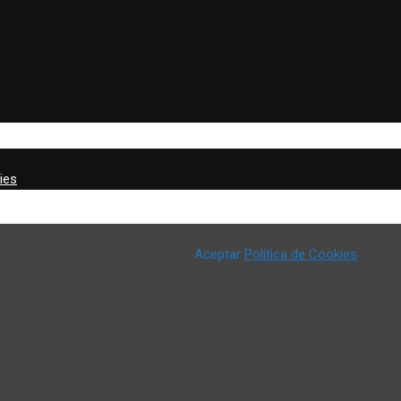
ies
o) para mejorar nuestros servicios y mostrar sus preferencias median
 u obtener más información aquí:
Aceptar
Política de Cookies