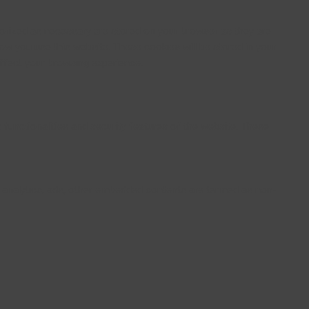
gorized as necessary are stored on your browser as they are
how you use this website. These cookies will be stored in your
ffect your browsing experience.
 functionalities and security features of the website. These
ia analytics, ads, other embedded contents are termed as non-