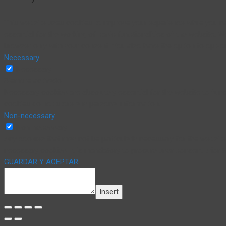
This website uses cookies to improve your experience while you na
essential for the working of basic functionalities of the website. 
browser only with your consent. You also have the option to opt-o
Necessary
Necessary
Siempre activado
Necessary cookies are absolutely essential for the website to funct
cookies do not store any personal information.
Non-necessary
Non-necessary
Any cookies that may not be particularly necessary for the website
necessary cookies. It is mandatory to procure user consent prior 
GUARDAR Y ACEPTAR
Insert