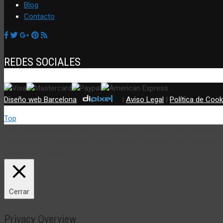
Blog
Contacto
REDES SOCIALES
Diseño web Barcelona
:
|
Aviso Legal
|
Política de Cook
Top
Utilizamos cookies propias y de terceros (incluir si fuese del cas
consideramos que acepta su uso. Puede cambiar la configuración
Política de Cookies
Cerrar
Privacy Overview