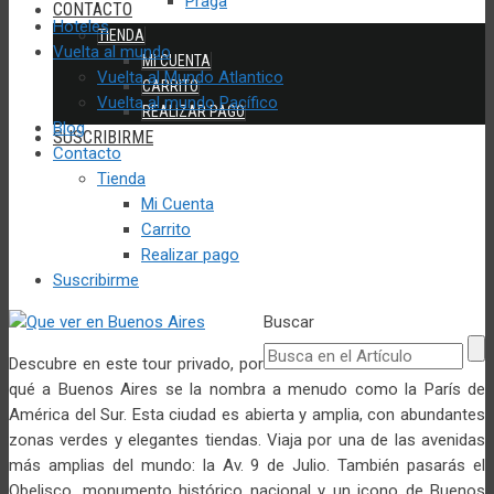
Praga
CONTACTO
Hoteles
TIENDA
Vuelta al mundo
MI CUENTA
Vuelta al Mundo Atlantico
CARRITO
Vuelta al mundo Pacífico
REALIZAR PAGO
Blog
SUSCRIBIRME
Contacto
Tienda
Mi Cuenta
Carrito
Realizar pago
Suscribirme
Buscar
Descubre en este tour privado, por
qué a Buenos Aires se la nombra a menudo como la París de
América del Sur. Esta ciudad es abierta y amplia, con abundantes
zonas verdes y elegantes tiendas. Viaja por una de las avenidas
más amplias del mundo: la Av. 9 de Julio. También pasarás el
Obelisco, monumento histórico nacional y un icono de Buenos