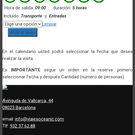
Hora de salida:
09:00
duración:
5 horas
Incluido:
Transporte
y
Entradas
Limpiar
Añadir al carrito
Tour
Clasico
de
En el calendario usted podrá seleccionar la fecha que desea
Buenos
realizar la visita.
Aires
Es
IMPORTANTE
seguir un orden en la reserva: primero
cantidad
seleccionar Fecha y después Cantidad (número de personas).
Avinguda de Vallcarca, 44
08023 Barcelona
email:
info@viajesoceanic.com
Tlf:
932 37 62 88