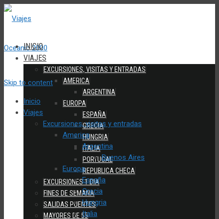
INICIO
VIAJES
EXCURSIONES, VISITAS Y ENTRADAS
AMERICA
Skip to content
ARGENTINA
Inicio
EUROPA
Viajes
ESPAÑA
Excursiones, visitas y entradas
GRECIA
America
HUNGRIA
Argentina
ITALIA
Buenos Aires
PORTUGAL
Europa
REPUBLICA CHECA
España
EXCURSIONES 1 DIA
Grecia
FINES DE SEMANA
Hungria
SALIDAS PUENTES
Italia
MAYORES DE 55