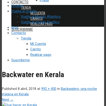
Praga
CONTACTO
Hoteles
TIENDA
Vuelta al mundo
MI CUENTA
Vuelta al Mundo Atlantico
CARRITO
Vuelta al mundo Pacífico
REALIZAR PAGO
Blog
SUSCRIBIRME
Contacto
Tienda
Mi Cuenta
Carrito
Realizar pago
Suscribirme
Backwater en Kerala
Published
8 abril, 2018
at
992 × 450
in
Backwaters, una noche
mágica en Kerala
Next
→