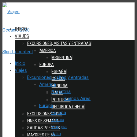
INICIO
VIAJES
EXCURSIONES, VISITAS Y ENTRADAS
AMERICA
Skip to content
ARGENTINA
Inicio
EUROPA
Viajes
ESPAÑA
Excursiones, visitas y entradas
GRECIA
America
HUNGRIA
Argentina
ITALIA
Buenos Aires
PORTUGAL
Europa
REPUBLICA CHECA
España
EXCURSIONES 1 DIA
Grecia
FINES DE SEMANA
Hungria
SALIDAS PUENTES
Italia
MAYORES DE 55