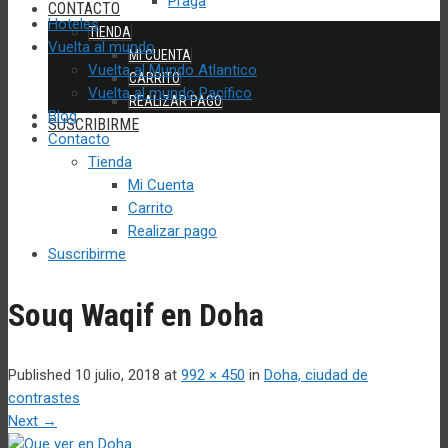
Praga
CONTACTO
Hoteles
TIENDA
Vuelta al mundo
MI CUENTA
Vuelta al Mundo Atlantico
CARRITO
Vuelta al mundo Pacífico
REALIZAR PAGO
Blog
SUSCRIBIRME
Contacto
Tienda
Mi Cuenta
Carrito
Realizar pago
Suscribirme
Souq Waqif en Doha
Published
10 julio, 2018
at
992 × 450
in
Doha, ciudad de
contrastes
Next
→