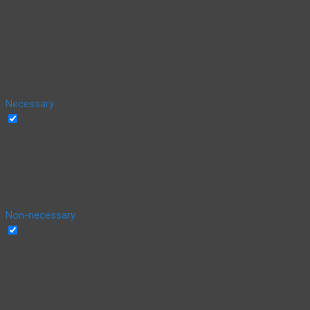
essential for the working of basic functionalities of the website.
We also use third-party cookies that help us analyze and
understand how you use this website. These cookies will be
stored in your browser only with your consent. You also have the
option to opt-out of these cookies. But opting out of some of
these cookies may affect your browsing experience.
Necessary
Necessary
Siempre activado
Necessary cookies are absolutely essential for the website to
function properly. This category only includes cookies that
ensures basic functionalities and security features of the
website. These cookies do not store any personal information.
Non-necessary
Non-necessary
Any cookies that may not be particularly necessary for the
website to function and is used specifically to collect user
personal data via analytics, ads, other embedded contents are
termed as non-necessary cookies. It is mandatory to procure