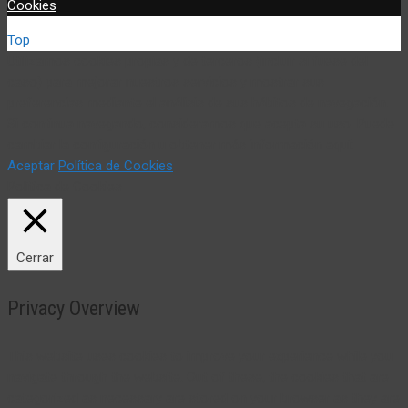
Cookies
Top
Utilizamos cookies propias y de terceros (incluir si fuese del
caso) para mejorar nuestros servicios y mostrar sus
preferencias mediante el análisis de sus hábitos de navegación.
Si continua navegando, consideramos que acepta su uso. Puede
cambiar la configuración u obtener más información aquí:
Aceptar
Política de Cookies
Política de Cookies
Cerrar
Privacy Overview
This website uses cookies to improve your experience while you
navigate through the website. Out of these, the cookies that are
categorized as necessary are stored on your browser as they are