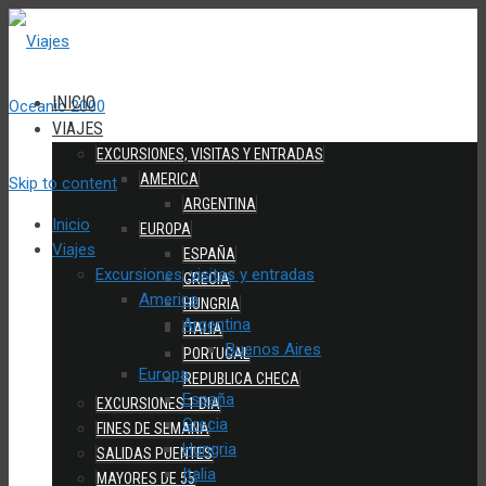
INICIO
VIAJES
EXCURSIONES, VISITAS Y ENTRADAS
AMERICA
Skip to content
ARGENTINA
Inicio
EUROPA
Viajes
ESPAÑA
Excursiones, visitas y entradas
GRECIA
America
HUNGRIA
Argentina
ITALIA
Buenos Aires
PORTUGAL
Europa
REPUBLICA CHECA
España
EXCURSIONES 1 DIA
Grecia
FINES DE SEMANA
Hungria
SALIDAS PUENTES
Italia
MAYORES DE 55