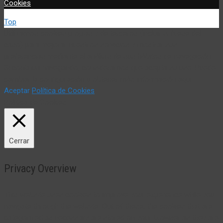
Cookies
Top
Utilizamos cookies propias y de terceros (incluir si fuese del
caso) para mejorar nuestros servicios y mostrar sus
preferencias mediante el análisis de sus hábitos de navegación.
Si continua navegando, consideramos que acepta su uso. Puede
cambiar la configuración u obtener más información aquí:
Aceptar
Política de Cookies
Política de Cookies
Cerrar
Privacy Overview
This website uses cookies to improve your experience while you
navigate through the website. Out of these, the cookies that are
categorized as necessary are stored on your browser as they are