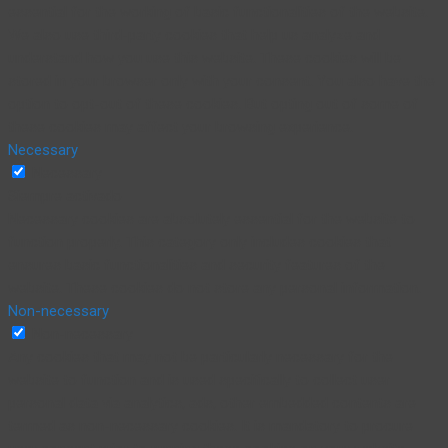
essential for the working of basic functionalities of the website.
We also use third-party cookies that help us analyze and
understand how you use this website. These cookies will be
stored in your browser only with your consent. You also have the
option to opt-out of these cookies. But opting out of some of
these cookies may affect your browsing experience.
Necessary
Necessary
Siempre activado
Necessary cookies are absolutely essential for the website to
function properly. This category only includes cookies that
ensures basic functionalities and security features of the
website. These cookies do not store any personal information.
Non-necessary
Non-necessary
Any cookies that may not be particularly necessary for the
website to function and is used specifically to collect user
personal data via analytics, ads, other embedded contents are
termed as non-necessary cookies. It is mandatory to procure