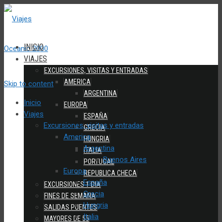
INICIO
VIAJES
EXCURSIONES, VISITAS Y ENTRADAS
AMERICA
Skip to content
ARGENTINA
Inicio
EUROPA
Viajes
ESPAÑA
Excursiones, visitas y entradas
GRECIA
America
HUNGRIA
Argentina
ITALIA
Buenos Aires
PORTUGAL
Europa
REPUBLICA CHECA
España
EXCURSIONES 1 DIA
Grecia
FINES DE SEMANA
Hungria
SALIDAS PUENTES
Italia
MAYORES DE 55