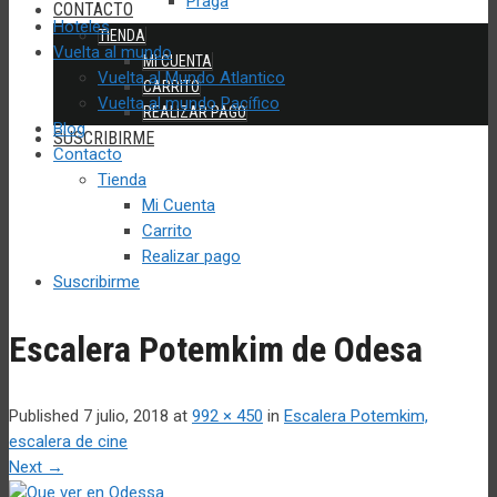
Praga
CONTACTO
Hoteles
TIENDA
Vuelta al mundo
MI CUENTA
Vuelta al Mundo Atlantico
CARRITO
Vuelta al mundo Pacífico
REALIZAR PAGO
Blog
SUSCRIBIRME
Contacto
Tienda
Mi Cuenta
Carrito
Realizar pago
Suscribirme
Escalera Potemkim de Odesa
Published
7 julio, 2018
at
992 × 450
in
Escalera Potemkim,
escalera de cine
Next
→