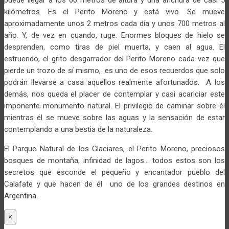
puede llegar a los 60 metros de altura y una anchura de casi 5
kilómetros. Es el Perito Moreno y está vivo. Se mueve
aproximadamente unos 2 metros cada día y unos 700 metros al
año. Y, de vez en cuando, ruge. Enormes bloques de hielo se
desprenden, como tiras de piel muerta, y caen al agua. El
estruendo, el grito desgarrador del Perito Moreno cada vez que
pierde un trozo de sí mismo, es uno de esos recuerdos que solo
podrán llevarse a casa aquellos realmente afortunados. A los
demás, nos queda el placer de contemplar y casi acariciar este
imponente monumento natural. El privilegio de caminar sobre él
mientras él se mueve sobre las aguas y la sensación de estar
contemplando a una bestia de la naturaleza.
El Parque Natural de los Glaciares, el Perito Moreno, preciosos
bosques de montaña, infinidad de lagos… todos estos son los
secretos que esconde el pequeño y encantador pueblo del
Calafate y que hacen de él uno de los grandes destinos en
Argentina.
×