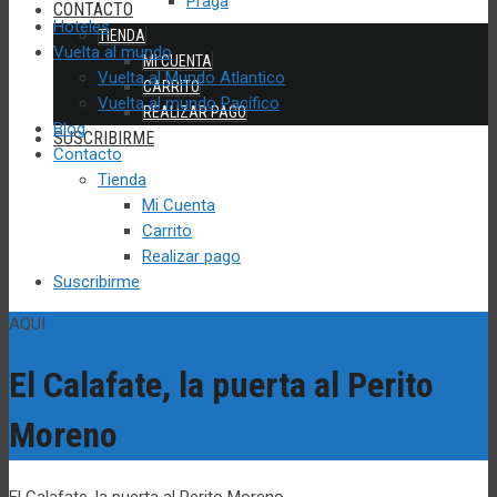
Praga
CONTACTO
Hoteles
TIENDA
Vuelta al mundo
MI CUENTA
Vuelta al Mundo Atlantico
CARRITO
Vuelta al mundo Pacífico
REALIZAR PAGO
Blog
SUSCRIBIRME
Contacto
Tienda
Mi Cuenta
Carrito
Realizar pago
Suscribirme
AQUI
El Calafate, la puerta al Perito
Moreno
El Calafate, la puerta al Perito Moreno