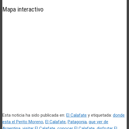
Mapa interactivo
Esta noticia ha sido publicada en:
El Calafate
y etiquetada:
donde
esta el Perito Moreno
,
El Calafate
,
Patagonia
,
que ver de
Argentina
,
visitar El Calafate
,
conocer El Calafate
,
disfrutar El