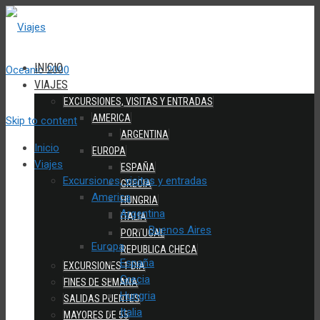
INICIO
VIAJES
EXCURSIONES, VISITAS Y ENTRADAS
AMERICA
Skip to content
ARGENTINA
Inicio
EUROPA
Viajes
ESPAÑA
Excursiones, visitas y entradas
GRECIA
America
HUNGRIA
Argentina
ITALIA
Buenos Aires
PORTUGAL
Europa
REPUBLICA CHECA
España
EXCURSIONES 1 DIA
Grecia
FINES DE SEMANA
Hungria
SALIDAS PUENTES
Italia
MAYORES DE 55