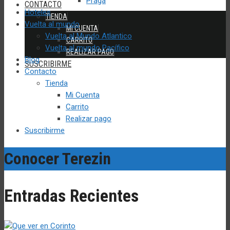
Praga
CONTACTO
Hoteles
TIENDA
Vuelta al mundo
MI CUENTA
Vuelta al Mundo Atlantico
CARRITO
Vuelta al mundo Pacífico
REALIZAR PAGO
Blog
SUSCRIBIRME
Contacto
Tienda
Mi Cuenta
Carrito
Realizar pago
Suscribirme
Conocer Terezin
Entradas Recientes