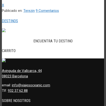
X
Publicado en:
Terezin
9 Comentarios
DESTINOS
ENCUENTRA TU DESTINO
CARRITO
Avinguda de Vallcarca, 44
08023 Barcelona
email:
info@viajesoceanic.com
Tlf:
932 37 62 88
SOBRE NOSOTROS