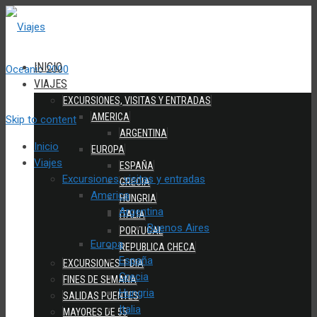
INICIO
VIAJES
EXCURSIONES, VISITAS Y ENTRADAS
AMERICA
Skip to content
ARGENTINA
Inicio
EUROPA
Viajes
ESPAÑA
Excursiones, visitas y entradas
GRECIA
America
HUNGRIA
Argentina
ITALIA
Buenos Aires
PORTUGAL
Europa
REPUBLICA CHECA
España
EXCURSIONES 1 DIA
Grecia
FINES DE SEMANA
Hungria
SALIDAS PUENTES
Italia
MAYORES DE 55