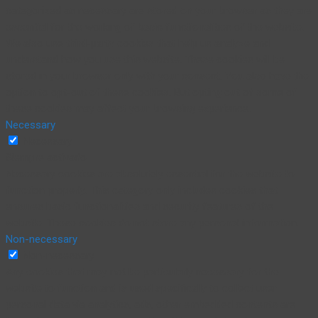
categorized as necessary are stored on your browser as they are
essential for the working of basic functionalities of the website.
We also use third-party cookies that help us analyze and
understand how you use this website. These cookies will be
stored in your browser only with your consent. You also have the
option to opt-out of these cookies. But opting out of some of
these cookies may affect your browsing experience.
Necessary
Necessary
Siempre activado
Necessary cookies are absolutely essential for the website to
function properly. This category only includes cookies that
ensures basic functionalities and security features of the
website. These cookies do not store any personal information.
Non-necessary
Non-necessary
Any cookies that may not be particularly necessary for the
website to function and is used specifically to collect user
personal data via analytics, ads, other embedded contents are