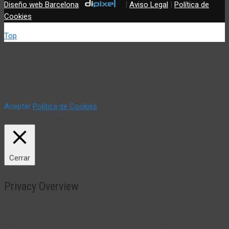
Diseño web Barcelona
:
|
Aviso Legal
|
Política de
Cookies
Top
Utilizamos cookies propias y de terceros (incluir si fuese del
caso) para mejorar nuestros servicios y mostrar sus
preferencias mediante el análisis de sus hábitos de navegación.
Si continua navegando, consideramos que acepta su uso. Puede
cambiar la configuración u obtener más información aquí:
Aceptar
Política de Cookies
Política de Cookies
Cerrar
Privacy Overview
This website uses cookies to improve your experience while you
navigate through the website. Out of these, the cookies that are