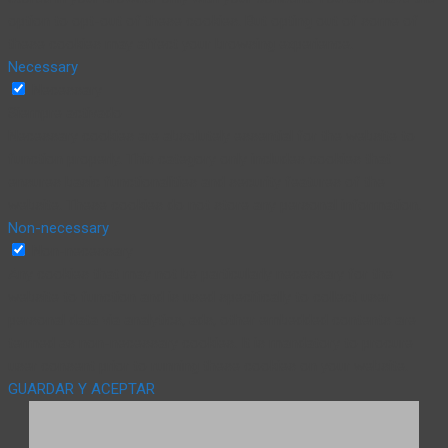
option to opt-out of these cookies. But opting out of some of
these cookies may affect your browsing experience.
Necessary
Necessary
Siempre activado
Necessary cookies are absolutely essential for the website to
function properly. This category only includes cookies that
ensures basic functionalities and security features of the
website. These cookies do not store any personal information.
Non-necessary
Non-necessary
Any cookies that may not be particularly necessary for the
website to function and is used specifically to collect user
personal data via analytics, ads, other embedded contents are
termed as non-necessary cookies. It is mandatory to procure
user consent prior to running these cookies on your website.
GUARDAR Y ACEPTAR