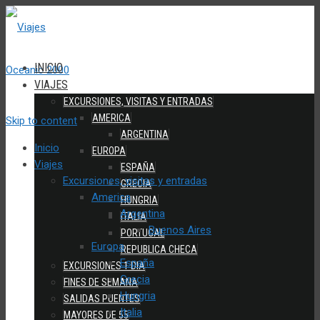
INICIO
VIAJES
EXCURSIONES, VISITAS Y ENTRADAS
AMERICA
Skip to content
ARGENTINA
Inicio
EUROPA
Viajes
ESPAÑA
Excursiones, visitas y entradas
GRECIA
America
HUNGRIA
Argentina
ITALIA
Buenos Aires
PORTUGAL
Europa
REPUBLICA CHECA
España
EXCURSIONES 1 DIA
Grecia
FINES DE SEMANA
Hungria
SALIDAS PUENTES
Italia
MAYORES DE 55