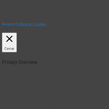
caso) para mejorar nuestros servicios y mostrar sus
preferencias mediante el análisis de sus hábitos de navegación.
Si continua navegando, consideramos que acepta su uso. Puede
cambiar la configuración u obtener más información aquí:
Aceptar
Política de Cookies
Política de Cookies
Cerrar
Privacy Overview
This website uses cookies to improve your experience while you
navigate through the website. Out of these, the cookies that are
categorized as necessary are stored on your browser as they are
essential for the working of basic functionalities of the website.
We also use third-party cookies that help us analyze and
understand how you use this website. These cookies will be
stored in your browser only with your consent. You also have the