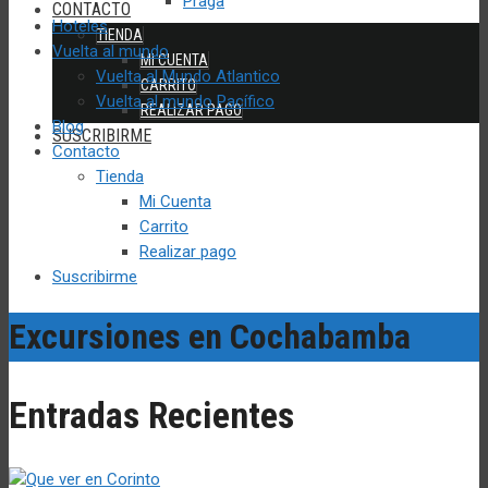
Praga
CONTACTO
Hoteles
TIENDA
Vuelta al mundo
MI CUENTA
Vuelta al Mundo Atlantico
CARRITO
Vuelta al mundo Pacífico
REALIZAR PAGO
Blog
SUSCRIBIRME
Contacto
Tienda
Mi Cuenta
Carrito
Realizar pago
Suscribirme
Excursiones en Cochabamba
Entradas Recientes