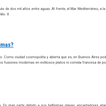
más de dos mil años entre aguas. Al frente, el Mar Mediterráneo, a 
Nilo. X
nimas?
o. Como ciudad cosmopolita y abierta que es, en Buenos Aires p
os fusiones modernas en estilosos platos ni comida francesa de po
o. En gran parte debido a sus bellísimas playas, encantadores at