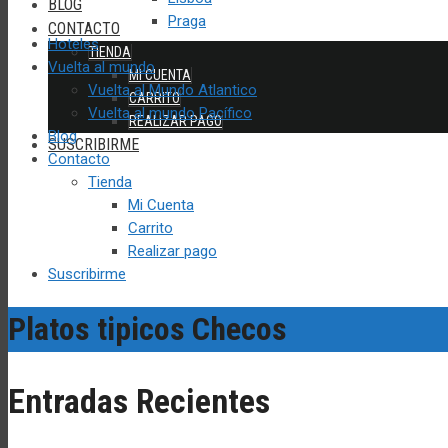
BLOG
Praga
CONTACTO
Hoteles
TIENDA
Vuelta al mundo
MI CUENTA
Vuelta al Mundo Atlantico
CARRITO
Vuelta al mundo Pacífico
REALIZAR PAGO
Blog
SUSCRIBIRME
Contacto
Tienda
Mi Cuenta
Carrito
Realizar pago
Suscribirme
Platos tipicos Checos
Entradas Recientes