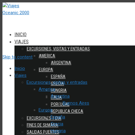
INICIO
VIAJES
EXCURSIONES, VISITAS Y ENTRADAS
AMERICA
Skip to content
ARGENTINA
Inicio
EUROPA
Viajes
ESPAÑA
Excursiones, visitas y entradas
GRECIA
America
HUNGRIA
Argentina
ITALIA
Buenos Aires
PORTUGAL
Europa
REPUBLICA CHECA
España
EXCURSIONES 1 DIA
Grecia
FINES DE SEMANA
Hungria
SALIDAS PUENTES