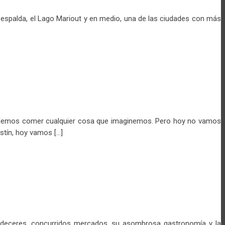
la espalda, el Lago Mariout y en medio, una de las ciudades con más
odemos comer cualquier cosa que imaginemos. Pero hoy no vamos
stín, hoy vamos […]
ardeceres, concurridos mercados, su asombrosa gastronomía y la