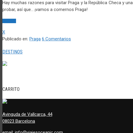
Hay muchas razones para visitar Praga y la República Checa y una 
probar, así que… ¡vamos a comernos Praga!
Leer más
X
Publicado en:
Praga
6 Comentarios
DESTINOS
CARRITO
Avinguda de Vallcarca, 44
08023 Barcelona
email:
info@viajesoceanic.com