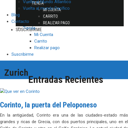
Vuelta al Mundo Atlantico
TIENDA
Vuelta al mundo Pacífico
MI CUENTA
Blog
CARRITO
Contacto
REALIZAR PAGO
Tienda
SUSCRIBIRME
Mi Cuenta
Carrito
Realizar pago
Suscribirme
Zurich
Entradas Recientes
Corinto, la puerta del Peloponeso
En la antigüedad, Corinto era una de las ciudades-estado más
grandes y ricas de Grecia, con dos puertos principales, uno en el