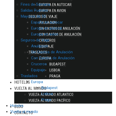
Fines de Semana
EUROPA EN AUTOCAR
Salidas Puentes
EUROPA EN AVION
Mayores de 55
SEGUROS DE VIAJE
España en autocar
ANULACION
Europa en autocar
SIN GASTOS DE ANULACIÓN
Europa en avion
CON GASTOS DE ANULACIÓN
Seguros de Viaje
CRUCEROS
Anulacion
EQUIPAJE
Sin Gastos de Anulación
TRASLADOS
Con Gastos de Anulación
EUROPA
Cruceros
BUDAPEST
Equipaje
LISBOA
Traslados
PRAGA
Europa
HOTELES
Budapest
VUELTA AL MUNDO
Lisboa
VUELTA AL MUNDO ATLANTICO
Praga
VUELTA AL MUNDO PACÍFICO
Hoteles
BLOG
Vuelta al mundo
CONTACTO