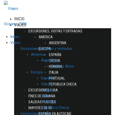
INICIO
VIAJES
EXCURSIONES, VISITAS Y ENTRADAS
Inicio
AMERICA
Viajes
ARGENTINA
Excursiones, visitas y entradas
EUROPA
America
ESPAÑA
Argentina
GRECIA
Buenos Aires
HUNGRIA
Europa
ITALIA
España
PORTUGAL
Grecia
REPUBLICA CHECA
Hungria
EXCURSIONES 1 DIA
Italia
FINES DE SEMANA
Portugal
SALIDAS PUENTES
Republica Checa
MAYORES DE 55
Excursiones 1 dia
ESPAÑA EN AUTOCAR