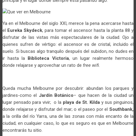
principal y el lugar donde siempre está pasando algo.
Ya en el Melbourne del siglo XXI, merece la pena acercarse hasta
el
Eureka Skydeck
, para tomar el ascensor hasta la planta 88 y
disfrutar de las vistas más espectaculares de la ciudad. Ojo a
quienes sufren de vértigo: el ascensor es de cristal, incluido el
suelo. Si buscas algo tranquilo después del subidon, no dudes en
ir hasta la
Biblioteca Victoria
, un lugar realmente hermoso
donde relajarse y aprovechar un rato de
free wifi
.
Queda mucha Melbourne por descubrir: abundan los parques y
jardines-como el
Jardín Botánico
– que hacen de la ciudad un
lugar pensado para vivir; o la
playa de St. Kilda
y sus pinguinos,
donde relajarse y disfrutar del mar; o el paseo por el
Southbank,
a la orilla del río Yarra, una de las zonas con más encanto de la
ciudad; en cualquier caso, lo que es seguro es que en Melbourne
encontrarás tu sitio.