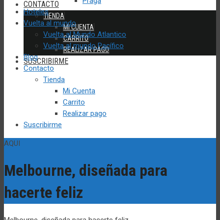
Praga
CONTACTO
Hoteles
TIENDA
Vuelta al mundo
MI CUENTA
Vuelta al Mundo Atlantico
CARRITO
Vuelta al mundo Pacífico
REALIZAR PAGO
Blog
SUSCRIBIRME
Contacto
Tienda
Mi Cuenta
Carrito
Realizar pago
Suscribirme
AQUI
Melbourne, diseñada para
hacerte feliz
Melbourne, diseñada para hacerte feliz