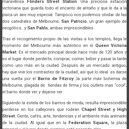
maravillosa
Flinders Street Station
. Una preciosa estación
victoriana que guarda todo el encanto de antaño y que le da a la
plaza un aire muy especial. Tampoco nos podemos olvidar de las
dos catedrales de Melbourne,
San Patricio
, un gran ejemplo de
neogótico,
y
San Pablo
, ambas imprescindibles.
Tras el recogimiento propio de las visitas a los templos, llega le
momento del Melbourne más auténtico en el
Queen Victoria
Market
. Es el mercado principal desde hace más de 120 años y
es el lugar donde perderte, comprar, comer, beber y pasar la tarde
como uno más en la ciudad. Después de un mercado antiguo,
hay que vivir los contrastes de la ciudad, así que lo ideal es darse
una vuelta por el
Barrio de Fitzroy
,la parte más bohemia de
Melbourne, plagada de tiendas de firma y los outlets mas “cool”,
el barrio donde ver y dejarse ver.
Siguiendo la estela de los barrios de moda, resulta imprescindible
perderse en los callejones que rodean
Chapel Street y High
Street
. Gente, cafés, arte, tendencias y el ambiente más animado
de la ciudad. Al igual que en la
Federation Square,
la plaza