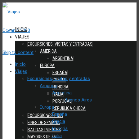
INICIO
VIAJES
EXCURSIONES, VISITAS Y ENTRADAS
AMERICA
Skip to content
ARGENTINA
Inicio
EUROPA
Viajes
ESPAÑA
Excursiones, visitas y entradas
GRECIA
America
HUNGRIA
Argentina
ITALIA
Buenos Aires
PORTUGAL
Europa
REPUBLICA CHECA
España
EXCURSIONES 1 DIA
Grecia
FINES DE SEMANA
Hungria
SALIDAS PUENTES
Italia
MAYORES DE 55