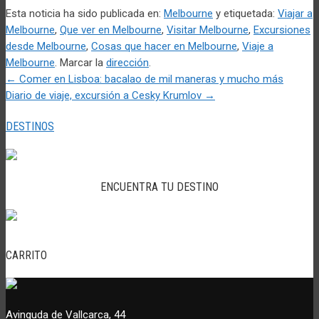
Esta noticia ha sido publicada en:
Melbourne
y etiquetada:
Viajar a
Melbourne
,
Que ver en Melbourne
,
Visitar Melbourne
,
Excursiones
desde Melbourne
,
Cosas que hacer en Melbourne
,
Viaje a
Melbourne
. Marcar la
dirección
.
Post
←
Comer en Lisboa: bacalao de mil maneras y mucho más
Diario de viaje, excursión a Cesky Krumlov
→
navigation
DESTINOS
ENCUENTRA TU DESTINO
CARRITO
Avinguda de Vallcarca, 44