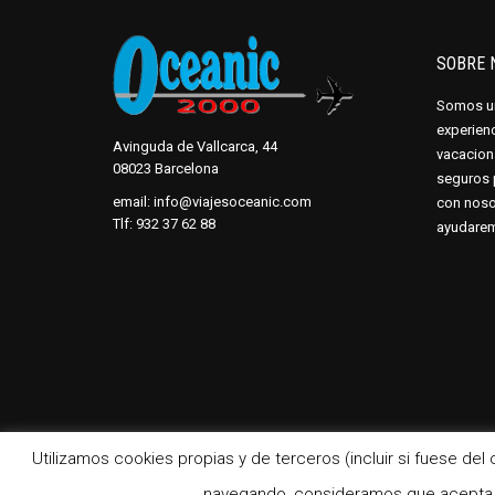
SOBRE 
Somos un
experien
Avinguda de Vallcarca, 44
vacaciona
08023 Barcelona
seguros 
email:
info@viajesoceanic.com
con noso
Tlf:
932 37 62 88
ayudaremo
Utilizamos cookies propias y de terceros (incluir si fuese de
Diseño web Barcelona
:
|
Aviso Legal
|
P
navegando, consideramos que acepta s