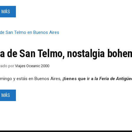
 MÁS
ia de San Telmo, nostalgia bohe
icado
por
Viajes Oceanic 2000
omingo y estás en Buenos Aires,
¡tienes que ir a
la Feria de Antigü
 MÁS