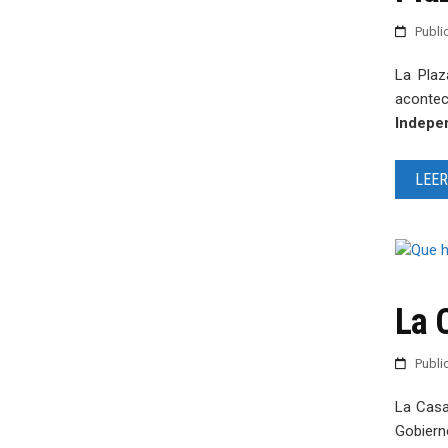
Publ
La Plaz
acontec
Indepe
LEER
La 
Publ
La Casa
Gobierno