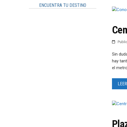
ENCUENTRA TU DESTINO
Cem
Publ
Sin dud
hay tant
el metr
LEER
Pla