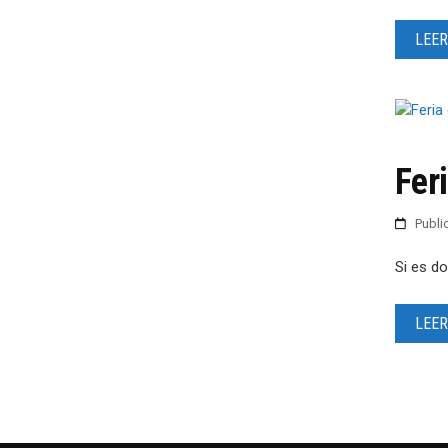
LEER
Fer
Publ
Si es d
LEER