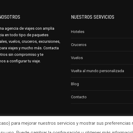
NOSOTROS
NUESTROS SERVICIOS
a agencia de viajes con amplia
Hoteles
cia en todo tipo de paquetes
les, vuelos, cruceros, excursiones,
Cruceros
para viajes y mucho más. Contacta
tros sin compromiso y te
Vuelos
s a configurar tu viaje.
Vuelta al mundo personalizada
Blog
Contacto
l caso) para mejorar nuestros servicios y mostrar sus preferencias 
olítica de Cookies
u uso. Puede cambiar la configuración u obtener más informació