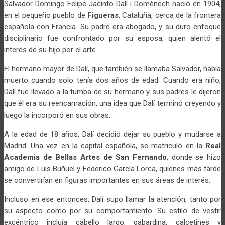
Salvador Domingo Felipe Jacinto Dalí i Domènech nació en 1904,
en el pequeño pueblo de
Figueras
, Cataluña, cerca de la frontera
española con Francia. Su padre era abogado, y su duro enfoque
disciplinario fue confrontado por su esposa, quien alentó el
interés de su hijo por el arte.
El hermano mayor de Dalí, que también se llamaba Salvador, había
muerto cuando solo tenía dos años de edad. Cuando era niño,
Dalí fue llevado a la tumba de su hermano y sus padres le dijeron
que él era su reencarnación, una idea que Dalí terminó creyendo y
luego la incorporó en sus obras.
A la edad de 18 años, Dalí decidió dejar su pueblo y mudarse a
Madrid. Una vez en la capital española, se matriculó en la
Real
Academia de Bellas Artes de San Fernando
, donde se hizo
amigo de Luis Buñuel y Federico García Lorca, quienes más tarde
se convertirían en figuras importantes en sus áreas de interés.
Incluso en ese entonces, Dalí supo llamar la atención, tanto por
su aspecto como por su comportamiento. Su estilo de vestir
excéntrico incluía cabello largo, gabardina, calcetines y