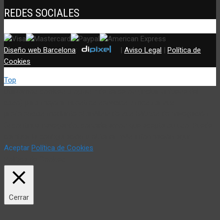
REDES SOCIALES
Diseño web Barcelona
:
|
Aviso Legal
|
Política de
Cookies
Top
Utilizamos cookies propias y de terceros (incluir si fuese del
caso) para mejorar nuestros servicios y mostrar sus
preferencias mediante el análisis de sus hábitos de navegación.
Si continua navegando, consideramos que acepta su uso. Puede
cambiar la configuración u obtener más información aquí:
Aceptar
Política de Cookies
Política de Cookies
Cerrar