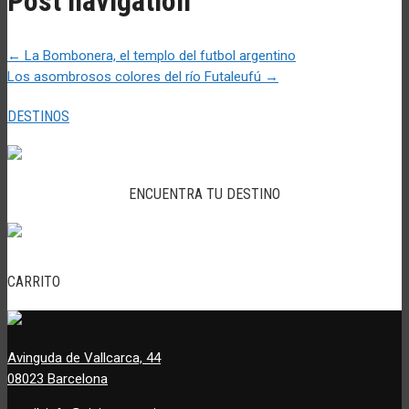
Post navigation
←
La Bombonera, el templo del futbol argentino
Los asombrosos colores del río Futaleufú
→
DESTINOS
ENCUENTRA TU DESTINO
CARRITO
Avinguda de Vallcarca, 44
08023 Barcelona