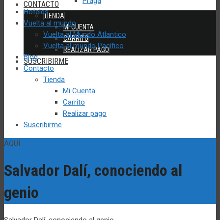
Praga
CONTACTO
Hoteles
TIENDA
Vuelta al mundo
MI CUENTA
Vuelta al Mundo Atlantico
CARRITO
Vuelta al mundo Pacífico
REALIZAR PAGO
Blog
SUSCRIBIRME
Contacto
Tienda
Mi Cuenta
Carrito
Realizar pago
Suscribirme
AQUI
Salvador Dalí, conociendo al
genio
Salvador Dalí, conociendo al genio