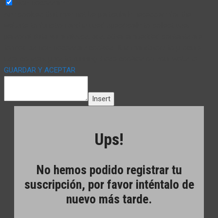
Non-necessary
Any cookies that may not be particularly necessary for the
website to function and is used specifically to collect user
personal data via analytics, ads, other embedded contents are
termed as non-necessary cookies. It is mandatory to procure
user consent prior to running these cookies on your website.
GUARDAR Y ACEPTAR
Insert
Ups!
No hemos podido registrar tu
suscripción, por favor inténtalo de
nuevo más tarde.