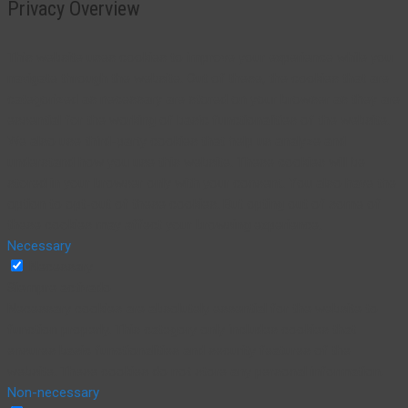
Privacy Overview
This website uses cookies to improve your experience while you
navigate through the website. Out of these, the cookies that are
categorized as necessary are stored on your browser as they are
essential for the working of basic functionalities of the website.
We also use third-party cookies that help us analyze and
understand how you use this website. These cookies will be
stored in your browser only with your consent. You also have the
option to opt-out of these cookies. But opting out of some of
these cookies may affect your browsing experience.
Necessary
Necessary
Siempre activado
Necessary cookies are absolutely essential for the website to
function properly. This category only includes cookies that
ensures basic functionalities and security features of the
website. These cookies do not store any personal information.
Non-necessary