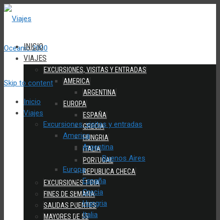
INICIO
VIAJES
EXCURSIONES, VISITAS Y ENTRADAS
AMERICA
Skip to content
ARGENTINA
Inicio
EUROPA
Viajes
ESPAÑA
Excursiones, visitas y entradas
GRECIA
America
HUNGRIA
Argentina
ITALIA
Buenos Aires
PORTUGAL
Europa
REPUBLICA CHECA
España
EXCURSIONES 1 DIA
Grecia
FINES DE SEMANA
Hungria
SALIDAS PUENTES
Italia
MAYORES DE 55