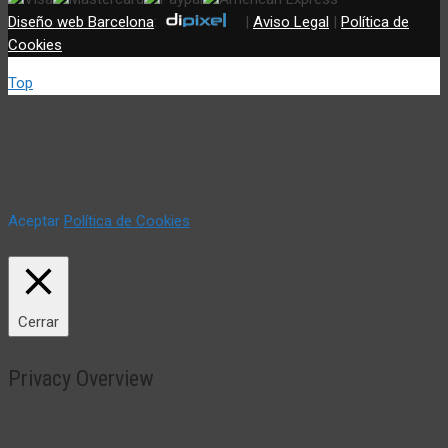
Diseño web Barcelona
:
|
Aviso Legal
|
Política de
Cookies
Top
Utilizamos cookies propias y de terceros (incluir si fuese del
caso) para mejorar nuestros servicios y mostrar sus
preferencias mediante el análisis de sus hábitos de navegación.
Si continua navegando, consideramos que acepta su uso. Puede
cambiar la configuración u obtener más información aquí:
Aceptar
Política de Cookies
Política de Cookies
Cerrar
Privacy Overview
This website uses cookies to improve your experience while you