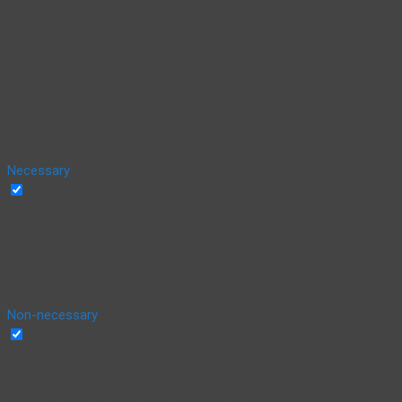
navigate through the website. Out of these, the cookies that are
categorized as necessary are stored on your browser as they are
essential for the working of basic functionalities of the website.
We also use third-party cookies that help us analyze and
understand how you use this website. These cookies will be
stored in your browser only with your consent. You also have the
option to opt-out of these cookies. But opting out of some of
these cookies may affect your browsing experience.
Necessary
Necessary
Siempre activado
Necessary cookies are absolutely essential for the website to
function properly. This category only includes cookies that
ensures basic functionalities and security features of the
website. These cookies do not store any personal information.
Non-necessary
Non-necessary
Any cookies that may not be particularly necessary for the
website to function and is used specifically to collect user
personal data via analytics, ads, other embedded contents are