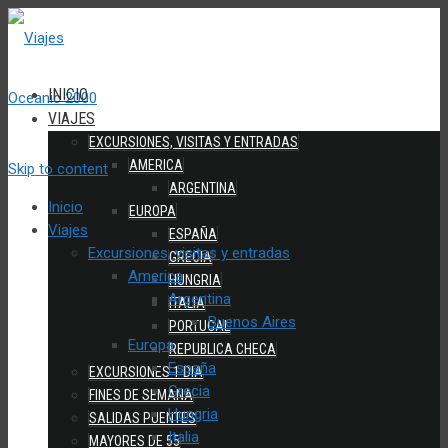
INICIO
VIAJES
EXCURSIONES, VISITAS Y ENTRADAS
AMERICA
Skip to content
ARGENTINA
Inicio
EUROPA
Viajes
ESPAÑA
Excursiones, visitas y entradas
GRECIA
America
HUNGRIA
Argentina
ITALIA
Buenos Aires
PORTUGAL
Europa
REPUBLICA CHECA
España
EXCURSIONES 1 DIA
Grecia
FINES DE SEMANA
Hungria
SALIDAS PUENTES
Italia
MAYORES DE 55