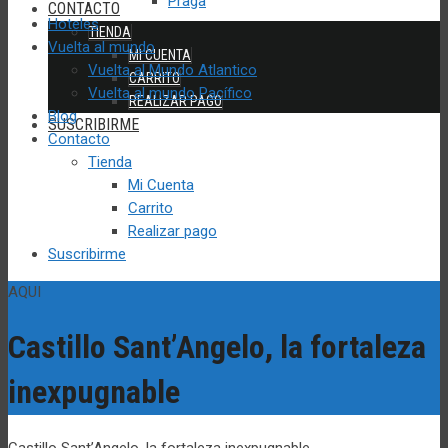
Praga
CONTACTO
Hoteles
TIENDA
Vuelta al mundo
MI CUENTA
Vuelta al Mundo Atlantico
CARRITO
Vuelta al mundo Pacífico
REALIZAR PAGO
Blog
SUSCRIBIRME
Contacto
Tienda
Mi Cuenta
Carrito
Realizar pago
Suscribirme
AQUI
Castillo Sant’Angelo, la fortaleza
inexpugnable
Castillo Sant’Angelo, la fortaleza inexpugnable